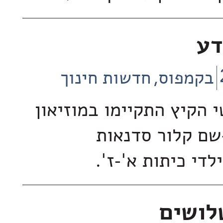
דע
בקמפוס
חדשות חינוך
 הקיץ התקיימו במוזיאון
שם קלור סדנאות
די כיתות א'-ז'.
לושים