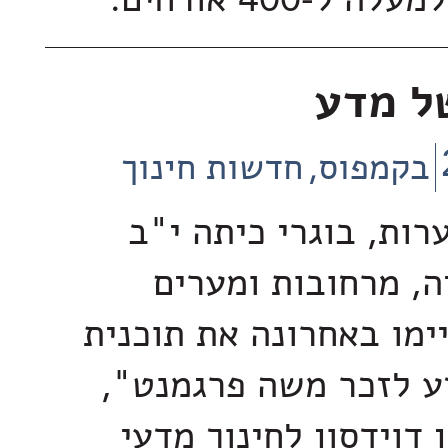
ל-400 אורחים.
ל מדע
בקמפוס
חדשות חינוך
נערות, בוגרי כיתה י"ב
ה, מרחובות ומערים
ימו באחרונה את תוכנית
ע לזכר משה פרגמנט",
דוידסון לחינוך מדעי