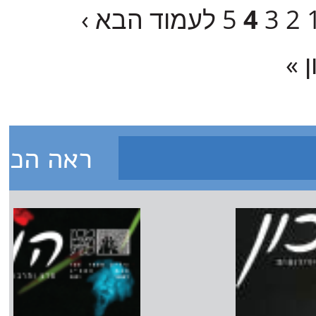
2
3
4
5
לעמוד הבא ›
 »
ראה הכל