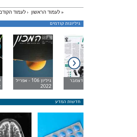
« לעמוד הראשון
‹ לעמוד הקודם
גיליונות קודמים
יליון 2 - מארס
גיליון 1 - דצמבר
גיליון 106 - אפריל
1995
2022
ד
חדשות המדע