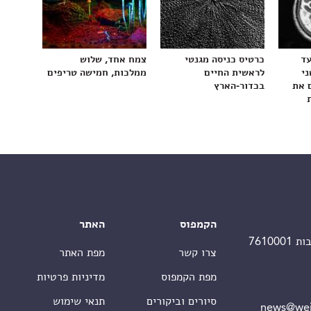
עד
כרטיס כניסה מגנטי
צמח אחד, שלוש
ני
לראשית החיים
ממלכות, חמישה טריפים
 את
בכדור-הארץ
הקמפוס
האתר
צרו קשר
מפת האתר
מפת הקמפוס
מדיניות פרטיות
סיורים וביקורים
תנאי שימוש
news@wei