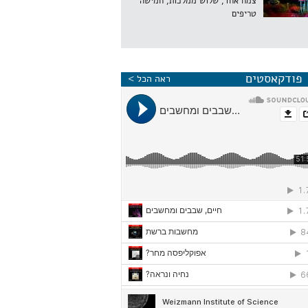
צמח אחד, שלוש ממלכות, חמישה
טריפים
פודקאסטים
ראה הכל >