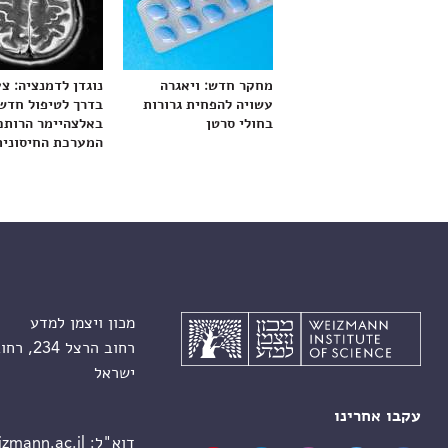
מחקר חדש: ויאגרה
נוגדן לדמנציה: צ
עשויה להפחית גרורות
בדרך לטיפול חדש
בחולי סרטן
באלצהיימר הרותם
המערכת החיסונית
מכון ויצמן למדע
רחוב הרצל 234, רחובות 7610001
ישראל
עקבו אחרינו
דוא"ל:
zmann.ac.il