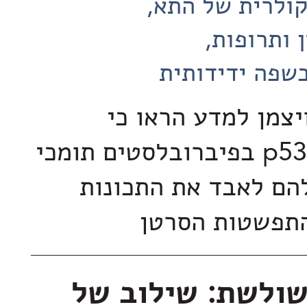
קולרית של התא
 ותרופות
שפה ידידותית
יצמן למדע הראו כי
השתקת הגן p53 בפיברובלסטים תומכי
הם לאבד את התכונות
התפשטות הסרטן
ולשת: שילוב של